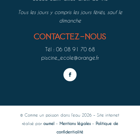
Tous les jours y compris les jours fériés, sauf le
dimanche
contactez-nous
Tél : 06 08 91 70 68
piscine_ecole@orange.fr
© Comme un poisson dans l’eau 2026 – Site internet
réalisé par
owmel
–
Mentions légales
–
Politique de
confidentialité